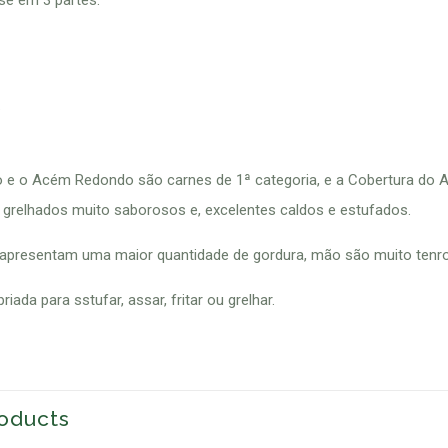
-se em 3 partes:
.
e o Acém Redondo são carnes de 1ª categoria, e a Cobertura do 
 grelhados muito saborosos e, excelentes caldos e estufados.
 apresentam uma maior quantidade de gordura, mão são muito tenro
iada para sstufar, assar, fritar ou grelhar.
oducts