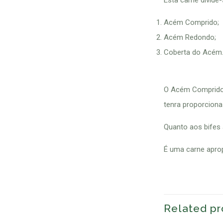
Esta carne divide
Acém Comprido;
Acém Redondo;
Coberta do Acém
O Acém Comprido 
tenra proporciona
Quanto aos bifes
É uma carne apropr
Related pr