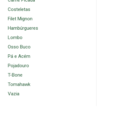
Carne Picada
Costeletas
Filet Mignon
Hambúrgueres
Lombo
Osso Buco
Pá e Acém
Pojadouro
T-Bone
Tomahawk
Vazia