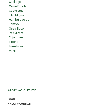
Cachaço
Carne Picada
Costeletas
Filet Mignon
Hambúrgueres
Lombo
Osso Buco
Pá e Acém
Pojadouro
T-Bone
Tomahawk
Vazia
APOIO AO CLIENTE
FAQs
COMO COMPRAR